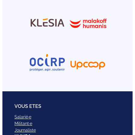
VOUS ETES
Salarié·e
Militant·e
Journaliste