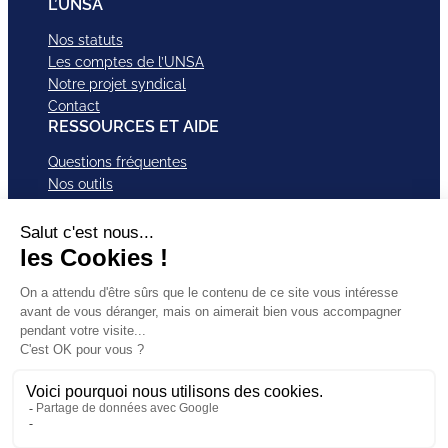
L’UNSA
Nos statuts
Les comptes de l’UNSA
Notre projet syndical
Contact
RESSOURCES ET AIDE
Questions fréquentes
Nos outils
Nos campagnes
Nos structures et services
Je VEUX Adhérer
ABonnez-vous à nos newsletter
Mentions légales
Facebook
Instagram
LinkedI
Politique de
SUIVEZ-
X
Bluesky
YouTub
confidentialité
NOUS