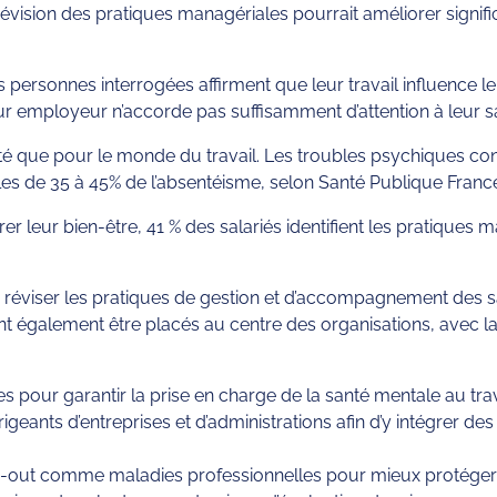
évision des pratiques managériales pourrait améliorer signific
ersonnes interrogées affirment que leur travail influence le
eur employeur n’accorde pas suffisamment d’attention à leur s
été que pour le monde du travail. Les troubles psychiques con
les de 35 à 45% de l’absentéisme, selon Santé Publique Franc
rer leur bien-être, 41 % des salariés identifient les pratiques
de réviser les pratiques de gestion et d’accompagnement des sa
nt également être placés au centre des organisations, avec la 
 pour garantir la prise en charge de la santé mentale au trava
irigeants d’entreprises et d’administrations afin d’y intégre
n-out comme maladies professionnelles pour mieux protéger les 