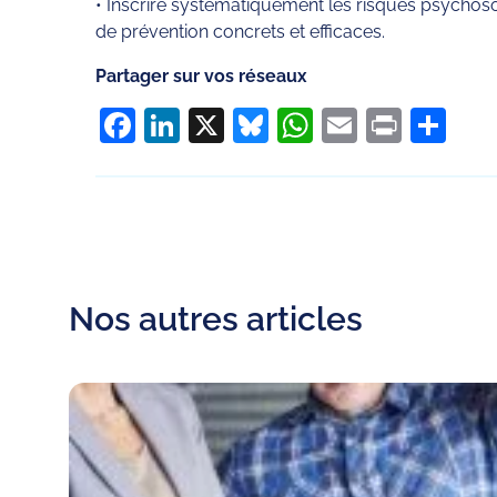
• Inscrire systématiquement les risques psychos
de prévention concrets et efficaces.
Partager sur vos réseaux
Facebook
LinkedIn
X
Bluesky
WhatsApp
Email
Print
Pa
Nos autres articles