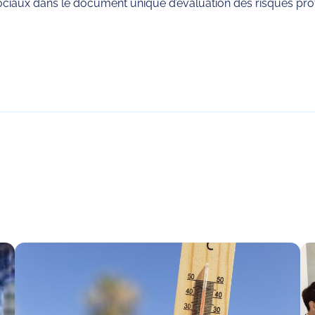
ociaux dans le document unique d’évaluation des risques prof
rtager