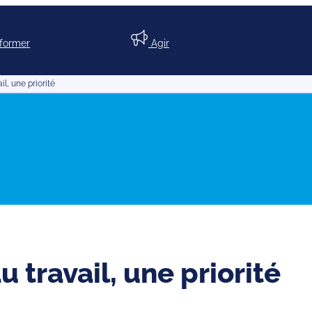
nformer
Agir
l, une priorité
 travail, une priorité