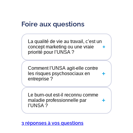
Foire aux questions
La qualité de vie au travail, c’est un
concept marketing ou une vraie
priorité pour l’UNSA ?
Comment l’UNSA agit-elle contre
C’est une priorité concrète mais
les risques psychosociaux en
entreprise ?
nous refusons d’en faire un outil de
communication pour habiller des
conditions de travail dégradées. La
Le burn-out est-il reconnu comme
Nos représentants au CSE (Comité
maladie professionnelle par
QVCT ne se réduit pas à une salle
l’UNSA ?
Social et Économique) ont un rôle
de sport ou à du télétravail
clé : ils peuvent déclencher des
saupoudré. L’UNSA négocie des
enquêtes, mettre en place des
3 réponses à vos questions
accords QVCT ambitieux qui
L’UNSA milite activement pour la
baromètres sociaux et négocier
portent sur l’organisation réelle du