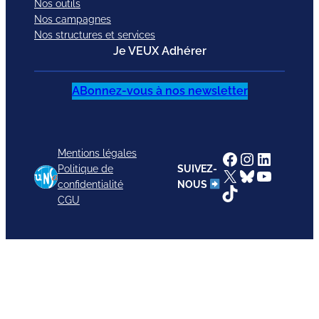
Nos outils
Nos campagnes
Nos structures et services
Je VEUX Adhérer
ABonnez-vous à nos newsletter
Mentions légales
Facebook
Instagram
LinkedI
Politique de
SUIVEZ-
X
Bluesky
YouTub
confidentialité
NOUS
TikTok
CGU