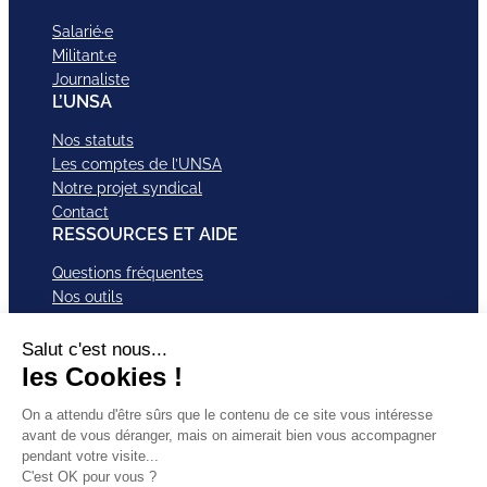
Salarié·e
Militant·e
Journaliste
L’UNSA
Nos statuts
Les comptes de l’UNSA
Notre projet syndical
Contact
RESSOURCES ET AIDE
Questions fréquentes
Nos outils
Nos campagnes
Nos structures et services
Je VEUX Adhérer
ABonnez-vous à nos newsletter