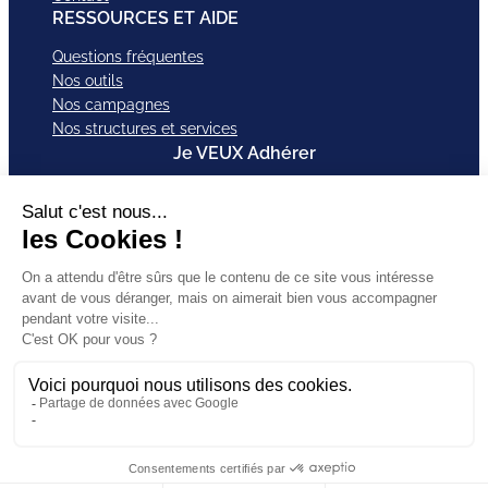
RESSOURCES ET AIDE
Questions fréquentes
Nos outils
Nos campagnes
Nos structures et services
Je VEUX Adhérer
ABonnez-vous à nos newsletter
Mentions légales
Facebook
Instagram
LinkedI
Politique de
SUIVEZ-
X
Bluesky
YouTub
confidentialité
NOUS
TikTok
CGU