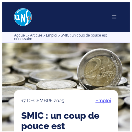
Aller
au
contenu
Accueil
>
Articles
>
Emploi
>
SMIC : un coup de pouce est
nécessaire
17 DÉCEMBRE 2025
Emploi
SMIC : un coup de
pouce est