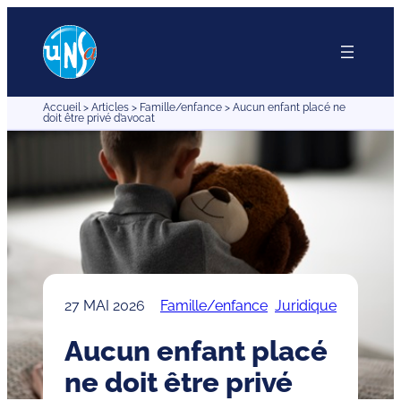
Aller
au
contenu
Accueil
>
Articles
>
Famille/enfance
>
Aucun enfant placé ne
doit être privé d’avocat
27 MAI 2026
Famille/enfance
Juridique
Aucun enfant placé
ne doit être privé