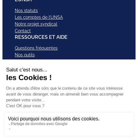
Nos statuts
Les comptes de l’UNSA
Notre projet syndical
Contact
RESSOURCES ET AIDE
Questions fréquentes
Nos outils
Nos campagnes
Nos structures et services
Je VEUX Adhérer
ABonnez-vous à nos newsletter
Mentions légales
Facebook
Instagram
LinkedI
Politique de
SUIVEZ-
X
Bluesky
YouTub
confidentialité
NOUS
TikTok