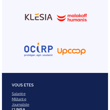
VOUS ETES
Salarié·e
Militant·e
Journaliste
L’UNSA