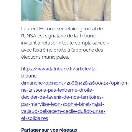
Laurent Escure, secrétaire général de
l’UNSA est signataire de la Tribune
invitant à refuser « toute complaisance »
avec l’extrême droite à l’approche des
élections municipales.
https://www.latribune.fr/article/la-
tribune-
dimanche/opinions/2968942851600514/opinion-
ne-laissons-pas-lextreme-droite-
decider-de-lavenir-de-nos-territoires-
par-marylise-leon-sophie-binet-najat-
vallaud-belkacem-cecile-duflot-unsa-
et-solidaires
Partager sur vos réseaux