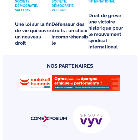
SOCIÉTÉ,
SOCIÉTÉ,
INTERNATIONAL
DÉMOCRATIE,
DÉMOCRATIE,
VALEURS
VALEURS
Droit de grève :
une victoire
Une loi sur la fin
Défenseur des
historique pour
de vie qui ouvre
droits : un choix
le mouvement
un nouveau
incompréhensib
syndical
droit
le
international
NOS PARTENAIRES