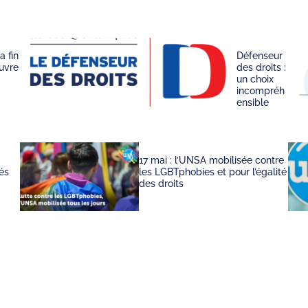
a fin
Défenseur
ouvre
des droits :
un choix
incompréh
ensible
17 mai : l’UNSA mobilisée contre
tés
les LGBTphobies et pour l’égalité
des droits