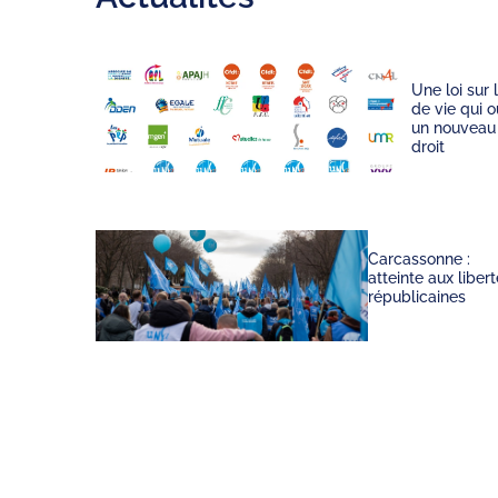
Une loi sur l
de vie qui 
un nouveau
droit
Carcassonne :
atteinte aux liber
républicaines