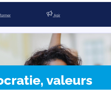
nformer
Agir
cratie, valeurs