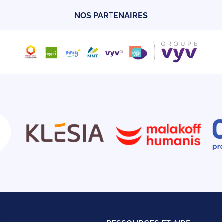
p
t
artager
ires.
ur privé soient véritablement associées aux réformes pas con
NOS PARTENAIRES
p
t
artager
p
t
artager