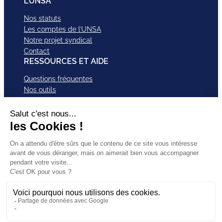
L’UNSA
Nos statuts
Les comptes de l’UNSA
Notre projet syndical
Contact
RESSOURCES ET AIDE
Questions fréquentes
Nos outils
Nos campagnes
Nos structures et services
Je VEUX Adhérer
ABonnez-vous à nos newsletter
Mentions légales
Facebook
Instagram
LinkedI
Politique de
SUIVEZ-
X
Bluesky
YouTub
confidentialité
NOUS
TikTok