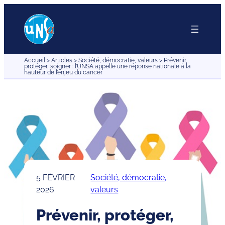
Aller
au
contenu
Accueil
>
Articles
>
Société, démocratie, valeurs
>
Prévenir,
protéger, soigner : l’UNSA appelle une réponse nationale à la
hauteur de l’enjeu du cancer
5 FÉVRIER
Société, démocratie,
2026
valeurs
Prévenir, protéger,