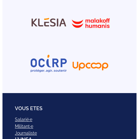
VOUS ETES
Salarié·e
Militant·e
Journaliste