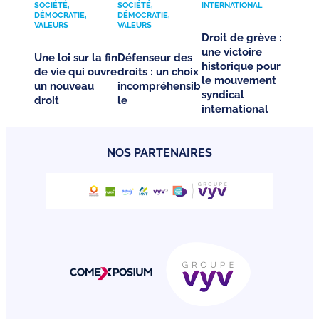
SOCIÉTÉ,
SOCIÉTÉ,
INTERNATIONAL
DÉMOCRATIE,
DÉMOCRATIE,
VALEURS
VALEURS
Droit de grève :
une victoire
Une loi sur la fin
Défenseur des
historique pour
de vie qui ouvre
droits : un choix
le mouvement
un nouveau
incompréhensib
syndical
droit
le
international
NOS PARTENAIRES