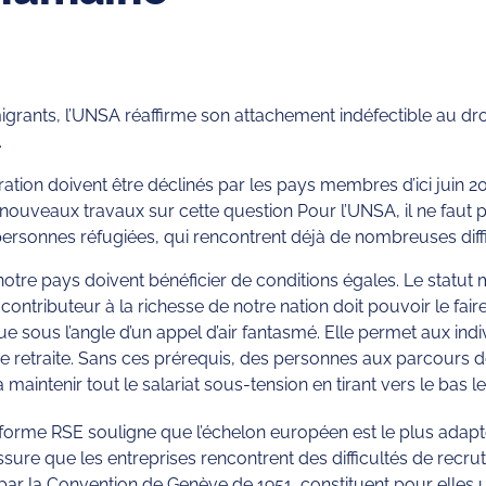
ants, l’UNSA réaffirme son attachement indéfectible au droit 
.
gration doivent être déclinés par les pays membres d’ici juin 
veaux travaux sur cette question Pour l’UNSA, il ne faut pa
ersonnes réfugiées, qui rencontrent déjà de nombreuses diffi
otre pays doivent bénéficier de conditions égales. Le statut mi
ntributeur à la richesse de notre nation doit pouvoir le faire
ue sous l’angle d’un appel d’air fantasmé. Elle permet aux ind
de retraite. Sans ces prérequis, des personnes aux parcours 
 maintenir tout le salariat sous-tension en tirant vers le bas le
forme RSE souligne que l’échelon européen est le plus adapté 
sure que les entreprises rencontrent des difficultés de recr
i par la Convention de Genève de 1951, constituent pour elles