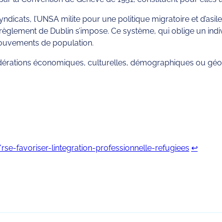
icats, l’UNSA milite pour une politique migratoire et d’asile 
du règlement de Dublin s’impose. Ce système, qui oblige un i
 mouvements de population.
dérations économiques, culturelles, démographiques ou géopol
rse-favoriser-lintegration-professionnelle-refugiees
↩︎
rtager