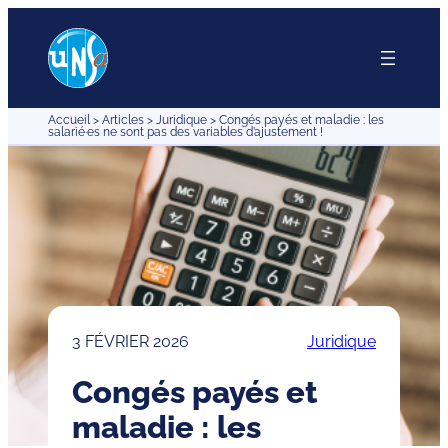
Aller
au
contenu
Accueil
>
Articles
>
Juridique
>
Congés payés et maladie : les
salarié·es ne sont pas des variables d’ajustement !
3 FÉVRIER 2026
Juridique
Congés payés et
maladie : les