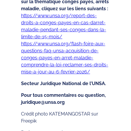
sur la thématique congés payés, arrêts
maladie, cliquez sur les liens suivants :
https://www.unsa.org/report-des-
droits-a-conges-payes-en-cas-darret-
maladie-pendant-ses-conges-dans-la-
limite-de-15-mois/
https://www.unsa.org/flash-foire-aux-
questions-faq-unsa-acquisition-de-
conges-payes-en-arret-maladie-
comprendre-la-loi-reclamer-ses-droits-
mise-a-jour-au-6-fevrier-2026/
Secteur Juridique National de l’UNSA.
Pour tous commentaires ou question,
juridique@unsa.org
Crédit photo KATEMANGOSTAR sur
Freepik