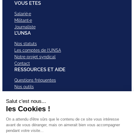
VOUS ETES
Salarié·e
Militant·e
Journaliste
L’UNSA
Nos statuts
Les comptes de l’UNSA
Notre projet syndical
Contact
RESSOURCES ET AIDE
Questions fréquentes
Nos outils
Nos campagnes
Nos structures et services
Je VEUX Adhérer
ABonnez-vous à nos newsletter