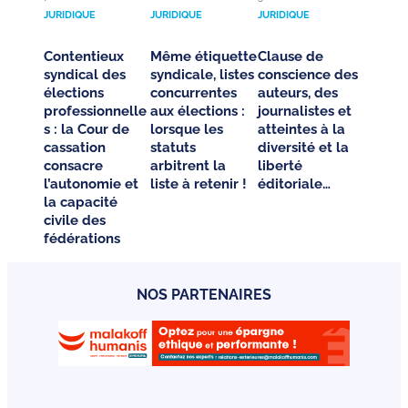
JURIDIQUE
JURIDIQUE
JURIDIQUE
Contentieux
Même étiquette
Clause de
syndical des
syndicale, listes
conscience des
élections
concurrentes
auteurs, des
professionnelle
aux élections :
journalistes et
s : la Cour de
lorsque les
atteintes à la
cassation
statuts
diversité et la
consacre
arbitrent la
liberté
l’autonomie et
liste à retenir !
éditoriale…
la capacité
civile des
fédérations
NOS PARTENAIRES