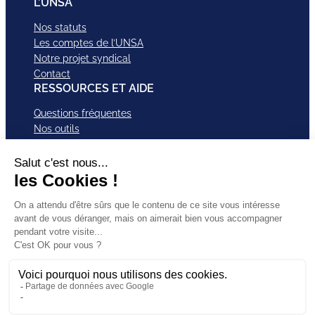
L’UNSA
Nos statuts
Les comptes de l’UNSA
Notre projet syndical
Contact
RESSOURCES ET AIDE
Questions fréquentes
Nos outils
Nos campagnes
Nos structures et services
Je VEUX Adhérer
ABonnez-vous à nos newsletter
Mentions légales
Facebook
Instagram
LinkedI
Politique de
SUIVEZ-
X
Bluesky
YouTub
confidentialité
NOUS