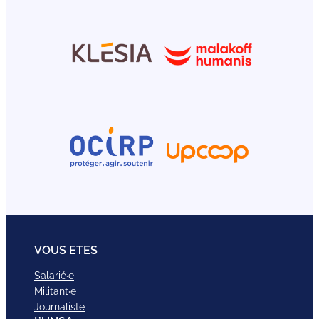
VOUS ETES
Salarié·e
Militant·e
Journaliste