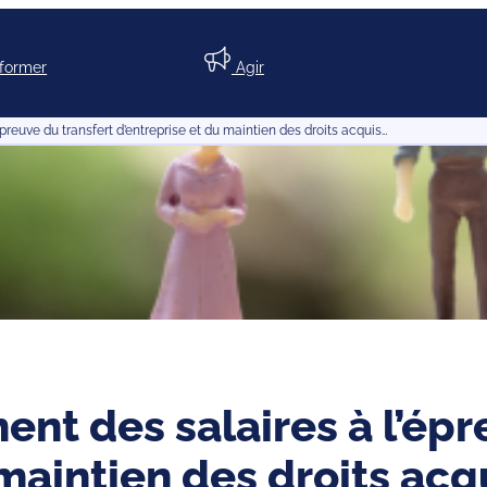
nformer
Agir
’épreuve du transfert d’entreprise et du maintien des droits acquis…
ment des salaires à l’ép
 maintien des droits acq