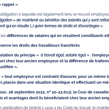
 rappel »
.
obligation à laquelle est légalement tenu le nouvel employeur
igation » de maintenir au bénéfice des salariés qui y sont rattac
ment qui en résulte (…) qu’en termes de droits et d’avantages
»
.
, les
différences de salaires qui en résultent constituent-el
éserve les droits des travailleurs transférés
.
iolation du principe «
à travail égal, salaire égal
»
:
l’employe
e) chez leur ancien employeur et la différence de traitemen
stifiée ».
 », « tout employeur est contraint d’assurer, pour un même t
és placés dans une situation identique et effectuant un mê
 soc. 28 septembre 2022, nº 20-23.613), la Cour de cassati
ts et avantages dont ils bénéficiaient chez leur ancien em
 en application de l’article L.1224-1 du Code du travail, le ma