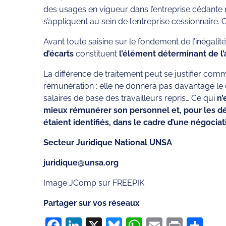
des usages en vigueur dans l’entreprise cédante ne
s’appliquent au sein de l’entreprise cessionnaire. C
Avant toute saisine sur le fondement de l’inégalité
d’écarts
constituent
l’élément déterminant de l’
La différence de traitement peut se justifier com
rémunération ; elle ne donnera pas davantage le dr
salaires de base des travailleurs repris… Ce qui
n’
mieux rémunérer son personnel et, pour les délég
étaient identifiés, dans le cadre d’une négoci
Secteur Juridique National UNSA
juridique@unsa.org
Image JComp sur FREEPIK
Partager sur vos réseaux
Facebook
LinkedIn
X
Bluesky
WhatsApp
Email
Print
Pa