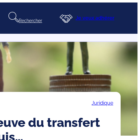
Je veux adhérer
Rechercher
Juridique
reuve du transfert
uis…