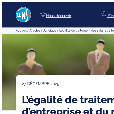
Aller
au
Nous découvrir
S’i
contenu
Accueil
>
Articles
>
Juridique
>
L’égalité de traitement des salaires à l
27 DÉCEMBRE 2025
L’égalité de traite
d’entreprise et du