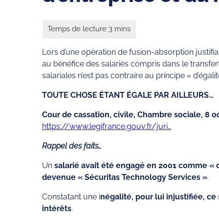
Lors d’une opération de fusion-absorption justifian
au bénéfice des salariés compris dans le transfert,
salariales n’est pas contraire au principe « d’égalit
TOUTE CHOSE ÉTANT ÉGALE PAR AILLEURS…
Cour de cassation, civile, Chambre sociale, 8 o
https://www.legifrance.gouv.fr/juri…
Rappel des faits…
Un
salarié avait été engagé en 2001 comme « o
devenue « Sécuritas Technology Services »
.
Constatant une i
négalité, pour lui injustifiée,
intérêts
.