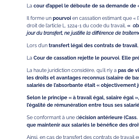
La
cour d’appel le déboute de sa demande de «
Il forme un
pourvoi
en cassation estimant que « l’
droit de l’article L. 1224-1 du code du travail,
«
obl
jour du transfert, ne justifie la différence de traite
Lors d’un
transfert légal des contrats de travail
La
Cour de cassation rejette le pourvoi. Elle pr
La haute juridiction considère, qu’il n’y a
pas de v
les droits et avantages reconnus (salaire de bas
salariés de l’absorbante était « objectivement ju
Selon le principe « à travail égal, salaire égal
l’égalité de rémunération entre tous ses salari
Se conformant à une d
écision antérieure (Cass.
que maintenir aux salariés le bénéfice des droi
Ainsi, en cas de transfert des contrats de travail