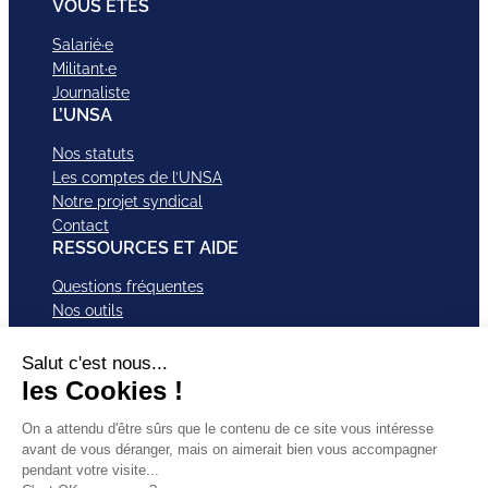
VOUS ETES
Salarié·e
Militant·e
Journaliste
L’UNSA
Nos statuts
Les comptes de l’UNSA
Notre projet syndical
Contact
RESSOURCES ET AIDE
Questions fréquentes
Nos outils
Nos campagnes
Nos structures et services
Je VEUX Adhérer
ABonnez-vous à nos newsletter