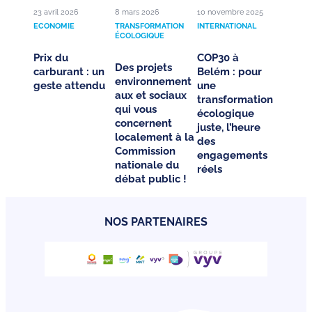
23 avril 2026
8 mars 2026
10 novembre 2025
ECONOMIE
TRANSFORMATION
INTERNATIONAL
ÉCOLOGIQUE
Prix du
COP30 à
Des projets
carburant : un
Belém : pour
environnement
geste attendu
une
aux et sociaux
transformation
qui vous
écologique
concernent
juste, l’heure
localement à la
des
Commission
engagements
nationale du
réels
débat public !
NOS PARTENAIRES