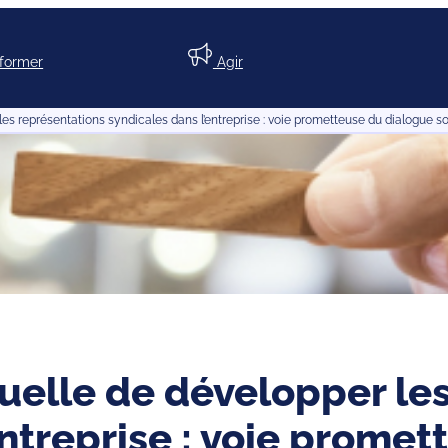
nformer
Agir
les représentations syndicales dans l’entreprise : voie prometteuse du dialogue so
tuelle de développer le
entreprise : voie prome