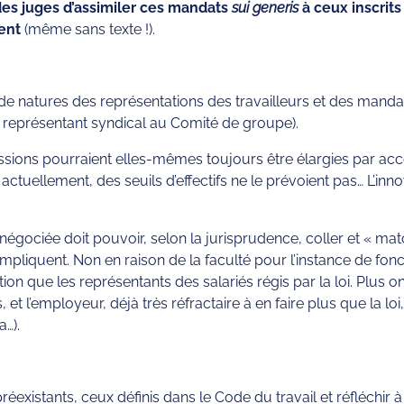
 des juges d’assimiler ces mandats
sui generis
à ceux inscrits
ent
(même sans texte !).
 natures des représentations des travailleurs et des manda
e représentant syndical au Comité de groupe).
ssions pourraient elles-mêmes toujours être élargies par acc
ctuellement, des seuils d’effectifs ne le prévoient pas… L’inno
et négociée doit pouvoir, selon la jurisprudence, coller et « m
mpliquent. Non en raison de la faculté pour l’instance de fonc
n que les représentants des salariés régis par la loi. Plus on 
 et l’employeur, déjà très réfractaire à en faire plus que la lo
a…).
éexistants, ceux définis dans le Code du travail et réfléchir