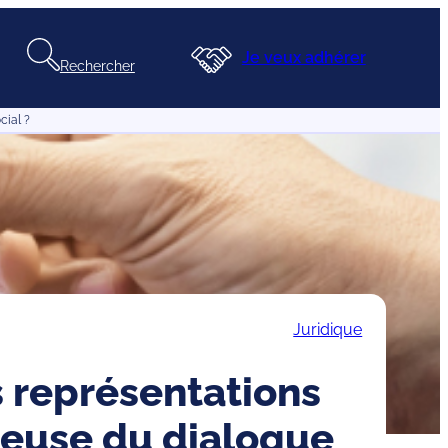
Je veux adhérer
Rechercher
cial ?
Juridique
s représentations
tteuse du dialogue