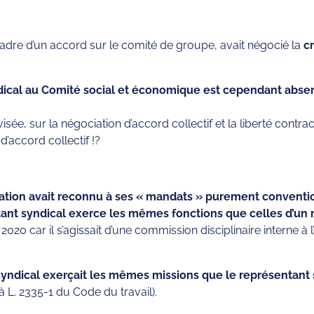
 cadre d’un accord sur le comité de groupe, avait négocié la
c
dical au Comité social et économique est cependant absent
visée, sur la négociation d’accord collectif et la liberté contr
’accord collectif !?
ation avait reconnu à ses « mandats » purement conventio
ntant syndical exerce les mêmes fonctions que celles d’un 
 2020 car il s’agissait d’une commission disciplinaire interne à l
t syndical exerçait les mêmes missions que le représentant
 à L. 2335-1 du Code du travail).