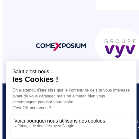
VOUS ETES
L’UNSA
Salarié·e
Nos statuts
Militant·e
Les comptes
Journaliste
Notre projet 
Contact