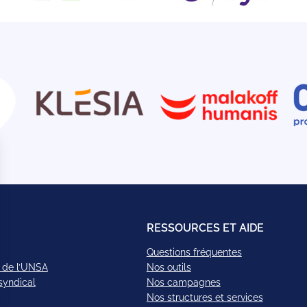
RESSOURCES ET AIDE
Questions fréquentes
 de l’UNSA
Nos outils
syndical
Nos campagnes
Nos structures et services