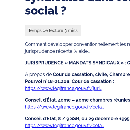
social ?
Comment développer conventionnellement les repré
jurisprudence récente l’y aide…
JURISPRUDENCE « MANDATS SYNDICAUX » : 
À propos de
Cour de cassation, civile, Chambre 
Pourvoi n°18-21.206, Cour de cassation :
https://www.legifrance.gouv.fr/juri…
Conseil d’État, 4ème – 5ème chambres réunie
https://www.legifrance.gouv.fr/ceta…
Conseil d’Etat, 8 / 9 SSR, du 29 décembre 1995
https://www.legifrance.gouv.fr/ceta…