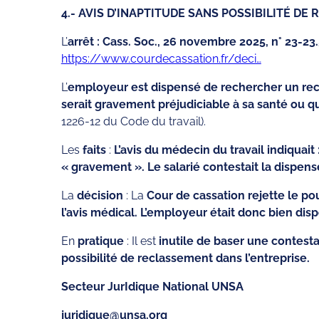
4.- AVIS D’INAPTITUDE SANS POSSIBILITÉ DE REC
L’
arrêt : Cass. Soc., 26 novembre 2025, n° 23-23.
https://www.courdecassation.fr/deci…
L’
employeur est dispensé de rechercher un recl
serait gravement préjudiciable à sa santé ou qu
1226-12 du Code du travail).
Les
faits
:
L’avis du médecin du travail indiquait
« gravement ». Le salarié contestait la dispen
La
décision
: La
Cour de cassation rejette le po
l’avis médical. L’employeur était donc bien d
En
pratique
: Il est
inutile de baser une contest
possibilité de reclassement dans l’entreprise.
Secteur JurIdique National UNSA
juridique@unsa.org