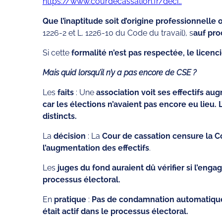
https://www.courdecassation.fr/deci…
Que l’inaptitude soit d’origine professionnell
1226-2 et L. 1226-10 du Code du travail), s
auf pro
Si cette
formalité n’est pas respectée, le licenc
Mais quid lorsqu’il n’y a pas encore de CSE ?
Les
faits
: Une
association voit ses effectifs aug
car les élections n’avaient pas encore eu lieu.
distincts.
La
décision
: La
Cour de cassation censure la Co
l’augmentation des effectifs
.
Les
juges du fond auraient dû vérifier si l’en
processus électoral.
En
pratique
:
Pas de condamnation automatique d
était actif dans le processus électoral.