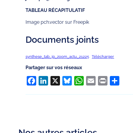
TABLEAU RÉCAPITULATIF
Image pch.vector sur Freepik
Documents joints
synthese_tab_jp_zoom_actu_21225
Télécharger
Partager sur vos réseaux
Facebook
LinkedIn
X
Bluesky
WhatsApp
Email
Print
Pa
Nos autres articles