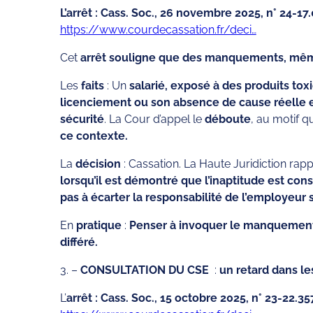
L’arrêt : Cass. Soc., 26 novembre 2025, n° 24-17
https://www.courdecassation.fr/deci…
Cet
arrêt souligne que des manquements, même a
Les
faits
: Un
salarié, exposé à des produits tox
licenciement ou son absence de cause réelle e
sécurité
. La Cour d’appel le
déboute
, au motif q
ce contexte.
La
décision
: Cassation. La Haute Juridiction rap
lorsqu’il est démontré que l’inaptitude est co
pas à écarter la responsabilité de l’employeur s’
En
pratique
:
Penser à invoquer le manquement à
différé.
3. –
CONSULTATION DU CSE
:
un retard dans les
L’
arrêt : Cass. Soc., 15 octobre 2025, n° 23-22.357