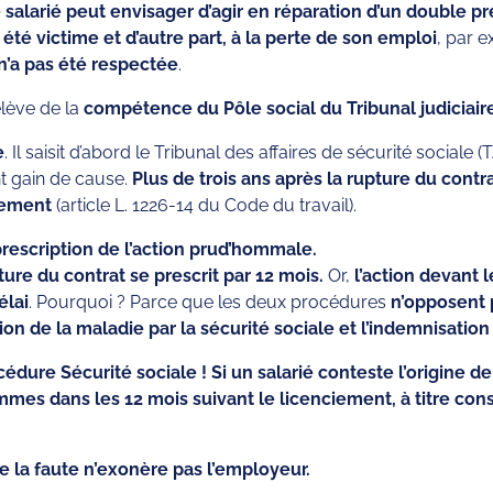
e salarié peut envisager d’agir en réparation d’un double pr
 été victime et d’autre part, à la perte de son emploi
, par 
n’a pas été respectée
.
elève de la
compétence du Pôle social du Tribunal judiciair
e
. Il saisit d’abord le Tribunal des affaires de sécurité social
ent gain de cause.
Plus de trois ans après la rupture du contra
iement
(article L. 1226-14 du Code du travail).
prescription de l’action prud’hommale.
ture du contrat se prescrit par 12 mois.
Or,
l’action devant 
élai
. Pourquoi ? Parce que les deux procédures
n’opposent 
 de la maladie par la sécurité sociale et l’indemnisation d
cédure Sécurité sociale ! Si un salarié conteste l’origine d
hommes dans les 12 mois suivant le licenciement, à titre con
e la faute n’exonère pas l’employeur.