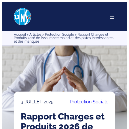
Aller
au
contenu
Accueil
>
Articles
>
Protection Sociale
>
Rapport Charges et
Produits 2026 de l’Assurance maladie : des pistes intéressantes
et des manques
3 JUILLET 2025
Protection Sociale
Rapport Charges et
Produits 2026 de