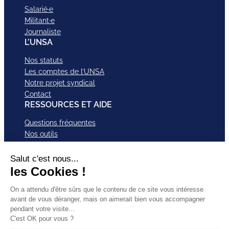
Salarié·e
Militant·e
Journaliste
L’UNSA
Nos statuts
Les comptes de l’UNSA
Notre projet syndical
Contact
RESSOURCES ET AIDE
Questions fréquentes
Nos outils
Nos campagnes
Nos structures et services
Je VEUX Adhérer
ABonnez-vous à nos newsletter